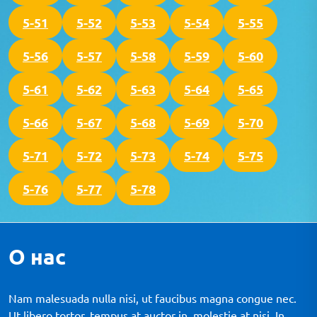
5-51
5-52
5-53
5-54
5-55
5-56
5-57
5-58
5-59
5-60
5-61
5-62
5-63
5-64
5-65
5-66
5-67
5-68
5-69
5-70
5-71
5-72
5-73
5-74
5-75
5-76
5-77
5-78
О нас
Nam malesuada nulla nisi, ut faucibus magna congue nec.
Ut libero tortor, tempus at auctor in, molestie at nisi. In