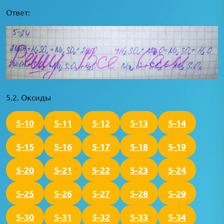
Ответ:
5.2. Оксиды
5-10
5-11
5-12
5-13
5-14
5-15
5-16
5-17
5-18
5-19
5-20
5-21
5-22
5-23
5-24
5-25
5-26
5-27
5-28
5-29
5-30
5-31
5-32
5-33
5-34