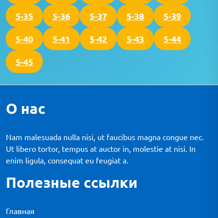
5-35
5-36
5-37
5-38
5-39
5-40
5-41
5-42
5-43
5-44
5-45
О нас
Nam malesuada nulla nisi, ut faucibus magna congue nec.
Ut libero tortor, tempus at auctor in, molestie at nisi. In
enim ligula, consequat eu feugiat a.
Полезные ссылки
Главная