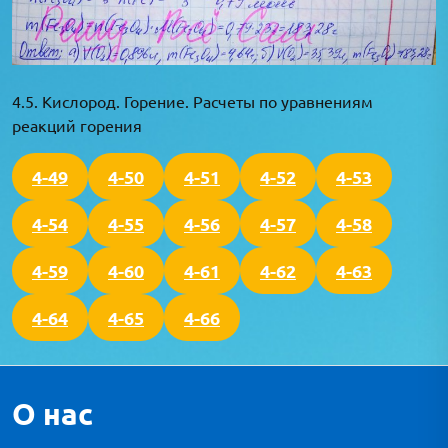
4.5. Кислород. Горение. Расчеты по уравнениям
реакций горения
4-49
4-50
4-51
4-52
4-53
4-54
4-55
4-56
4-57
4-58
4-59
4-60
4-61
4-62
4-63
4-64
4-65
4-66
О нас