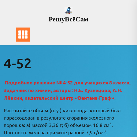
Перейти
к
РешуВсёСам
содержимому
4-52
Подробное решение № 4-52 для учащихся 8 класса,
Задачник по химии, авторы: Н.Е. Кузнецова, А.Н.
Лёвкин, издательский центр «Вентана-Граф».
Рассчитайте объем (н. у.) кислорода, который был
израсходован в результате сгорания железного
3
порошка: а) массой 3,36 г; б) объемом 16,8 см
.
3
Плотность железа примите равной 7,9 г/см
.