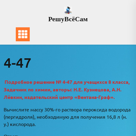
Перейти
к
РешуВсёСам
содержимому
4-47
Подробное решение № 4-47 для учащихся 8 класса,
Задачник по химии, авторы: Н.Е. Кузнецова, А.Н.
Лёвкин, издательский центр «Вентана-Граф».
Вычислите массу 30%-го раствора пероксида водорода
(пергидроля), необходимую для получения 16,8 л (н.
у.) кислорода.
Ответ: