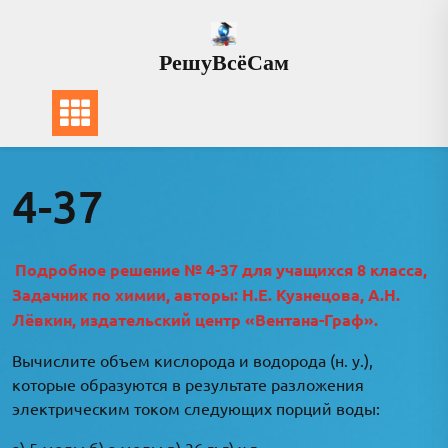
Перейти
к
РешуВсёСам
содержимому
4-37
Подробное решение № 4-37 для учащихся 8 класса,
Задачник по химии, авторы: Н.Е. Кузнецова, А.Н.
Лёвкин, издательский центр «Вентана-Граф».
Вычислите объем кислорода и водорода (н. у.),
которые образуются в результате разложения
электрическим током следующих порций воды:
а) 5 моль; б) a моль; в) 36 г; г) x г.