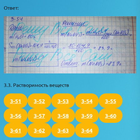
Ответ:
3.3. Растворимость веществ
3-51
3-52
3-53
3-54
3-55
3-56
3-57
3-58
3-59
3-60
3-61
3-62
3-63
3-64