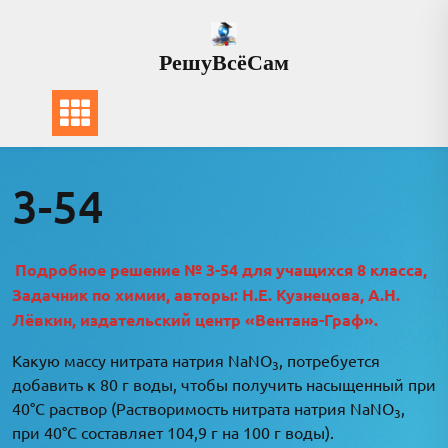
Перейти
к
РешуВсёСам
содержимому
3-54
Подробное решение № 3-54 для учащихся 8 класса,
Задачник по химии, авторы: Н.Е. Кузнецова, А.Н.
Лёвкин, издательский центр «Вентана-Граф».
Какую массу нитрата натрия NaNO
, потребуется
3
добавить к 80 г воды, чтобы получить насыщенный при
40°C раствор (Растворимость нитрата натрия NaNO
,
3
при 40°C составляет 104,9 г на 100 г воды).