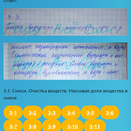
3.1. Смеси. Очистка веществ. Массовая доля вещества в
смеси
3-1
3-2
3-3
3-4
3-5
3-6
3-7
3-8
3-9
3-10
3-11