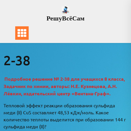
Перейти
к
РешуВсёСам
содержимому
2-38
Подробное решение № 2-38 для учащихся 8 класса,
Задачник по химии, авторы: Н.Е. Кузнецова, А.Н.
Лёвкин, издательский центр «Вентана-Граф».
Тепловой эффект реакции образования сульфида
меди (II) CuS составляет 48,53 кДж/моль. Какое
количество теплоты выделится при образовании 144 г
сульфида меди (II)?