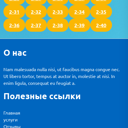
2-31
2-32
2-33
2-34
2-35
2-36
2-37
2-38
2-39
2-40
О нас
Nam malesuada nulla nisi, ut faucibus magna congue nec.
Ut libero tortor, tempus at auctor in, molestie at nisi. In
enim ligula, consequat eu feugiat a.
Полезные ссылки
Главная
услуги
Отзывы