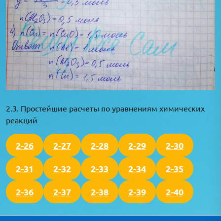
2.3. Простейшие расчеты по уравнениям химических
реакций
2-26
2-27
2-28
2-29
2-30
2-31
2-32
2-33
2-34
2-35
2-36
2-37
2-38
2-39
2-40