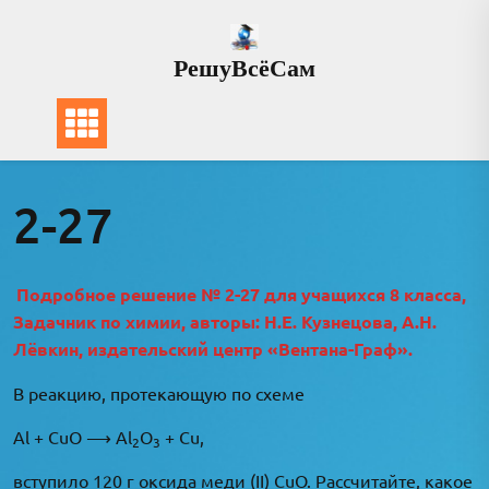
Перейти
к
РешуВсёСам
содержимому
2-27
Подробное решение № 2-27 для учащихся 8 класса,
Задачник по химии, авторы: Н.Е. Кузнецова, А.Н.
Лёвкин, издательский центр «Вентана-Граф».
В реакцию, протекающую по схеме
Al + CuO ⟶ Al
O
+ Cu,
2
3
вступило 120 г оксида меди (II) CuO. Рассчитайте, какое