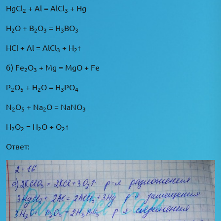
HgCl
+ Al = AlCl
+ Hg
2
3
H
O + B
O
= H
BO
2
2
3
3
3
HCl + Al = AlCl
+ H
↑
3
2
б) Fe
O
+ Mg = MgO + Fe
2
3
P
O
+ H
O = H
PO
2
5
2
3
4
N
O
+ Na
O = NaNO
2
5
2
3
H
O
= H
O + O
↑
2
2
2
2
Ответ: