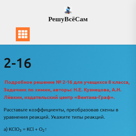
Перейти
к
РешуВсёСам
содержимому
2-16
Подробное решение № 2-16 для учащихся 8 класса,
Задачник по химии, авторы: Н.Е. Кузнецова, А.Н.
Лёвкин, издательский центр «Вентана-Граф».
Расставьте коэффициенты, преобразовав схемы в
уравнения реакций. Укажите типы реакций.
а) KClO
= KCl + O
↑
3
2