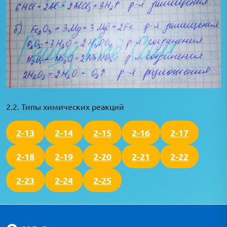
2.2. Типы химических реакций
2-13
2-14
2-15
2-16
2-17
2-18
2-19
2-20
2-21
2-22
2-23
2-24
2-25