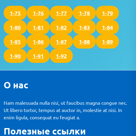
1-75
1-76
1-77
1-78
1-79
1-80
1-81
1-82
1-83
1-84
1-85
1-86
1-87
1-88
1-89
1-90
1-91
1-92
О нас
Nam malesuada nulla nisi, ut faucibus magna congue nec.
Ut libero tortor, tempus at auctor in, molestie at nisi. In
enim ligula, consequat eu feugiat a.
Полезные ссылки