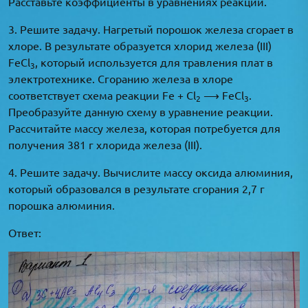
Расставьте коэффициенты в уравнениях реакций.
3. Решите задачу. Нагретый порошок железа сгорает в
хлоре. В результате образуется хлорид железа (III)
FeCl
, который используется для травления плат в
3
электротехнике. Сгоранию железа в хлоре
соответствует схема реакции Fe + Cl
⟶ FeCl
.
2
3
Преобразуйте данную схему в уравнение реакции.
Рассчитайте массу железа, которая потребуется для
получения 381 г хлорида железа (III).
4. Решите задачу. Вычислите массу оксида алюминия,
который образовался в результате сгорания 2,7 г
порошка алюминия.
Ответ: