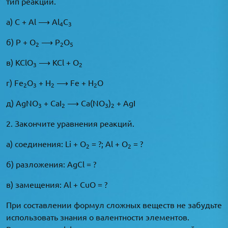
тип реакции.
а) C + Al ⟶ Al
C
4
3
б) P + O
⟶ P
O
2
2
5
в) KClO
⟶ KCl + O
3
2
г) Fe
O
+ H
⟶ Fe + H
O
2
3
2
2
д) AgNO
+ CaI
⟶ Ca(NO
)
+ AgI
3
2
3
2
2. Закончите уравнения реакций.
а) соединения: Li + O
= ?; Al + O
= ?
2
2
б) разложения: AgCl = ?
в) замещения: Al + CuO = ?
При составлении формул сложных веществ не забудьте
использовать знания о валентности элементов.