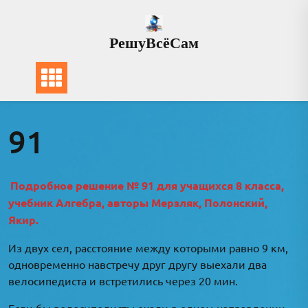
Перейти
к
РешуВсёСам
содержимому
91
Подробное решение № 91 для учащихся 8 класса,
учебник Алгебра, авторы Мерзляк, Полонский,
Якир.
Из двух сел, расстояние между которыми равно 9 км,
одновременно навстречу друг другу выехали два
велосипедиста и встретились через 20 мин.
Если бы велосипедисты ехали в одном направлении,