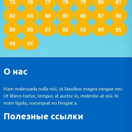
75
76
77
78
79
80
81
82
83
84
85
86
87
88
89
90
91
92
93
94
95
96
97
О нас
Nam malesuada nulla nisi, ut faucibus magna congue nec.
Ut libero tortor, tempus at auctor in, molestie at nisi. In
enim ligula, consequat eu feugiat a.
Полезные ссылки