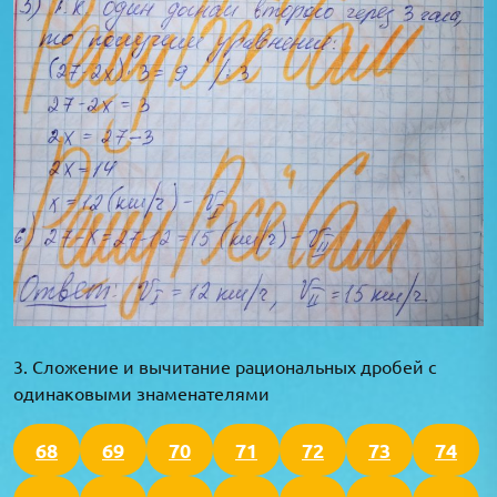
3. Сложение и вычитание рациональных дробей с
одинаковыми знаменателями
68
69
70
71
72
73
74