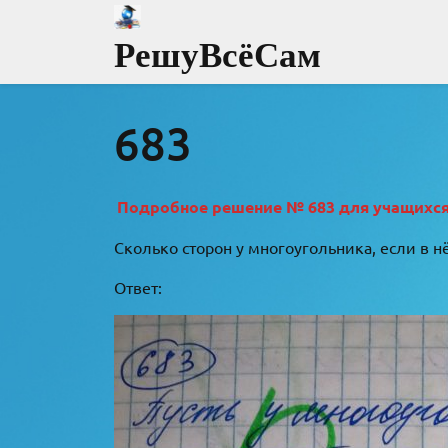
Перейти
к
РешуВсёСам
содержимому
683
Подробное решение № 683 для учащихся 8
Сколько сторон у многоугольника, если в 
Ответ: