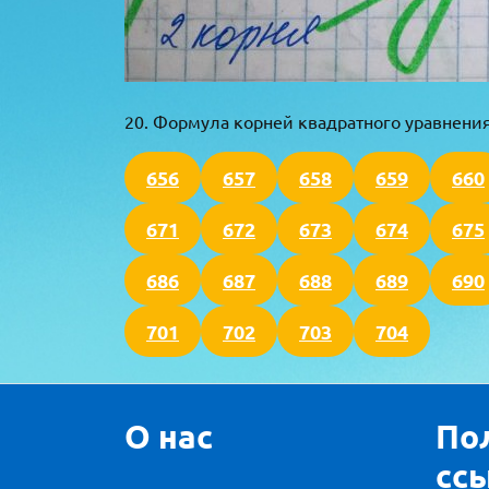
20. Формула корней квадратного уравнени
656
657
658
659
660
671
672
673
674
675
686
687
688
689
690
701
702
703
704
О нас
По
сс