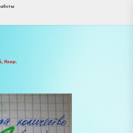
работы
, Якир.