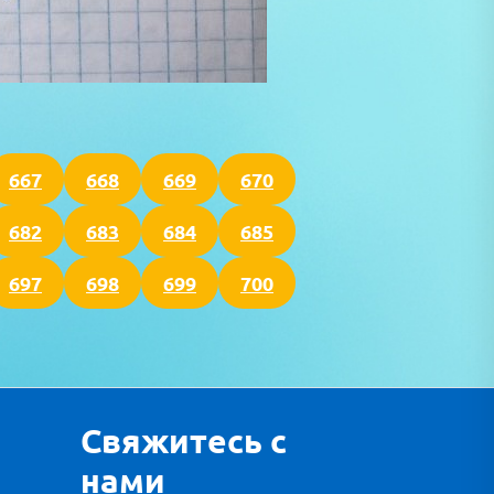
667
668
669
670
682
683
684
685
697
698
699
700
Свяжитесь с
нами