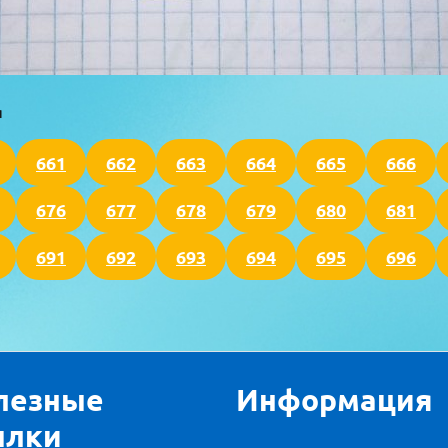
я
661
662
663
664
665
666
676
677
678
679
680
681
691
692
693
694
695
696
лезные
Информация
ылки