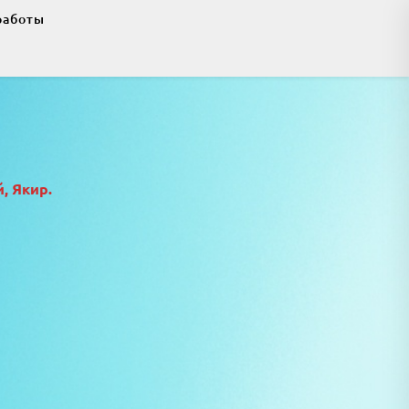
работы
, Якир.