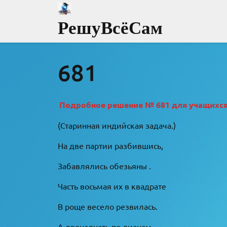
Перейти
к
РешуВсёСам
содержимому
681
Подробное решение № 681 для учащихся 8
(Старинная индийская задача.)
На две партии разбившись,
Забавлялись обезьяны .
Часть восьмая их в квадрате
В роще весело резвилась.
А двенадцать по лианам