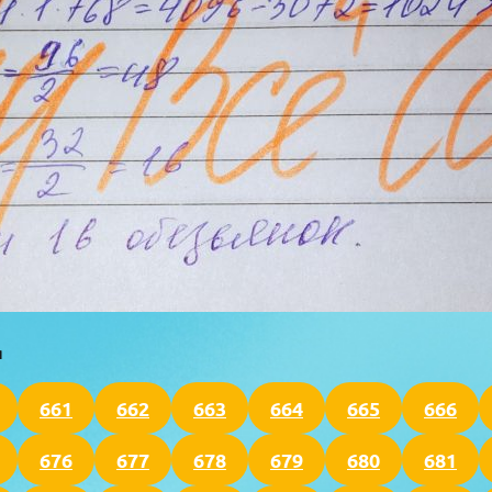
я
661
662
663
664
665
666
676
677
678
679
680
681