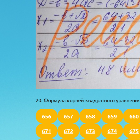
20. Формула корней квадратного уравнени
656
657
658
659
660
671
672
673
674
675