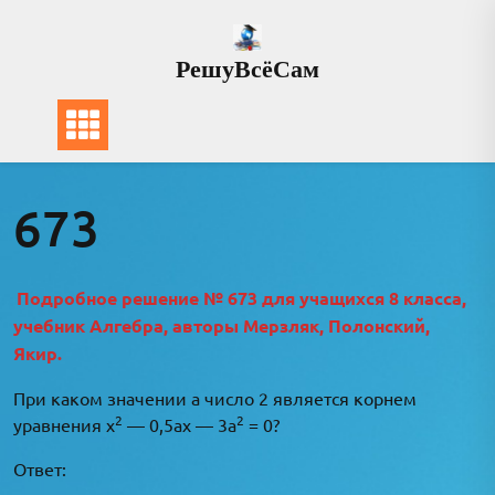
Перейти
к
РешуВсёСам
содержимому
673
Подробное решение № 673 для учащихся 8 класса,
учебник Алгебра, авторы Мерзляк, Полонский,
Якир.
При каком значении а число 2 является корнем
2
2
уравнения x
— 0,5ах — 3a
= 0?
Ответ: