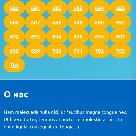
680
681
682
683
684
685
686
687
688
689
690
691
692
693
694
695
696
697
698
699
700
701
702
703
704
О нас
Nam malesuada nulla nisi, ut faucibus magna congue nec.
Ut libero tortor, tempus at auctor in, molestie at nisi. In
enim ligula, consequat eu feugiat a.