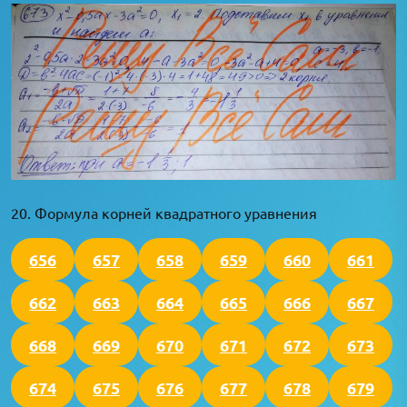
20. Формула корней квадратного уравнения
656
657
658
659
660
661
662
663
664
665
666
667
668
669
670
671
672
673
674
675
676
677
678
679