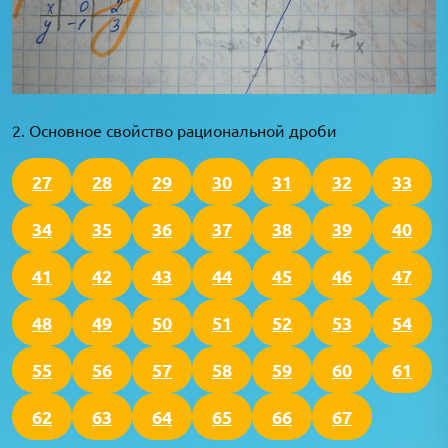
2. Основное свойство рациональной дроби
27
28
29
30
31
32
33
34
35
36
37
38
39
40
41
42
43
44
45
46
47
48
49
50
51
52
53
54
55
56
57
58
59
60
61
62
63
64
65
66
67