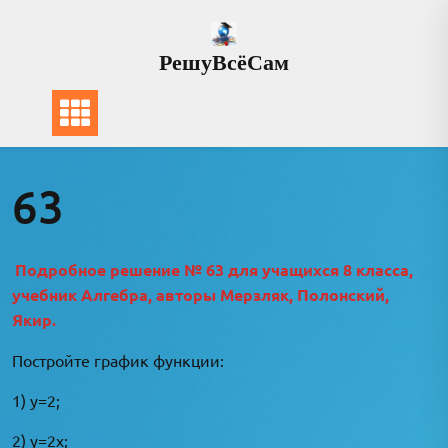
Перейти
к
РешуВсёСам
содержимому
63
Подробное решение № 63 для учащихся 8 класса,
учебник Алгебра, авторы Мерзляк, Полонский,
Якир.
Постройте график функции:
1) y=2;
2) у=2х;