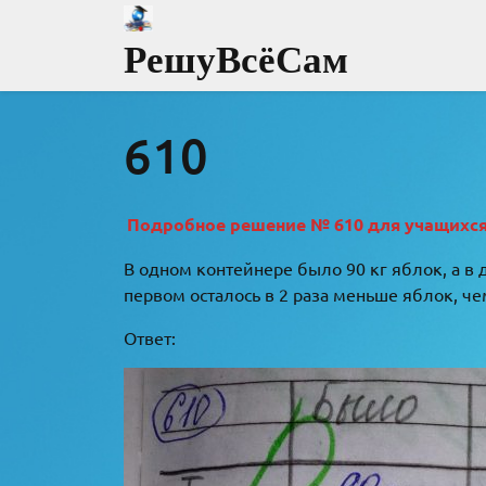
Перейти
к
РешуВсёСам
содержимому
610
Подробное решение № 610 для учащихся 8
В одном контейнере было 90 кг яблок, а в д
первом осталось в 2 раза меньше яблок, ч
Ответ: