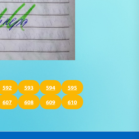
592
593
594
595
607
608
609
610