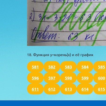
18. Функция y=корень(x) и её график
581
582
583
584
585
596
597
598
599
600
611
612
613
614
615