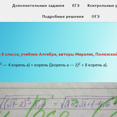
Дополнительные задания
ЕГЭ
Контрольные 
Подробные решения
ОГЭ
 класса, учебник Алгебра, авторы Мерзляк, Полонский
2
2
— 4 корень a) + корень ((корень a — 2)
+ 8 корень a).