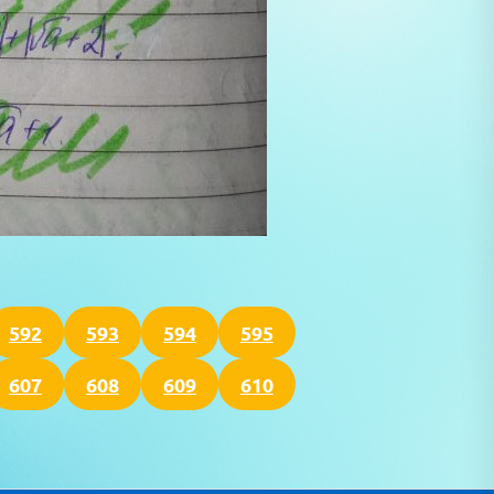
592
593
594
595
607
608
609
610