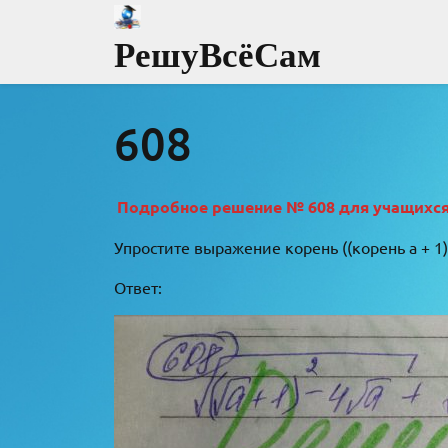
Перейти
к
РешуВсёСам
содержимому
608
Подробное решение № 608 для учащихся 8
Упростите выражение корень ((корень a + 1)
Ответ: