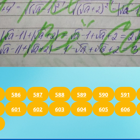
586
587
588
589
590
591
601
602
603
604
605
606