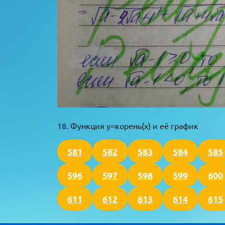
18. Функция y=корень(x) и её график
581
582
583
584
585
596
597
598
599
600
611
612
613
614
615