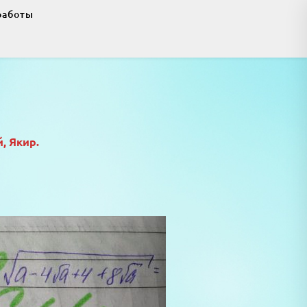
работы
, Якир.