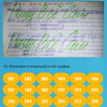
18. Функция y=корень(x) и её график
581
582
583
584
585
586
587
588
589
590
591
592
593
594
595
596
597
598