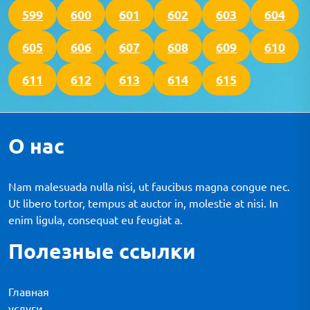
599
600
601
602
603
604
605
606
607
608
609
610
611
612
613
614
615
О нас
Nam malesuada nulla nisi, ut faucibus magna congue nec.
Ut libero tortor, tempus at auctor in, molestie at nisi. In
enim ligula, consequat eu feugiat a.
Полезные ссылки
Главная
услуги