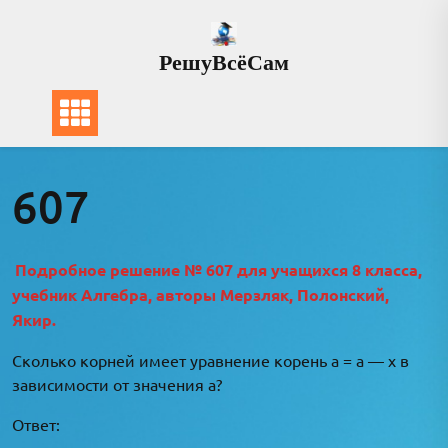
Перейти
к
РешуВсёСам
содержимому
607
Подробное решение № 607 для учащихся 8 класса,
учебник Алгебра, авторы Мерзляк, Полонский,
Якир.
Сколько корней имеет уравнение корень a = а — x в
зависимости от значения a?
Ответ: