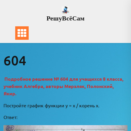
Перейти
к
РешуВсёСам
содержимому
604
Подробное решение № 604 для учащихся 8 класса,
учебник Алгебра, авторы Мерзляк, Полонский,
Якир.
Постройте график функции у = x / корень x.
Ответ: