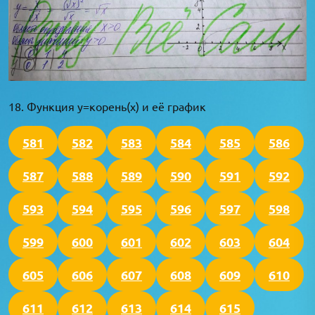
18. Функция y=корень(x) и её график
581
582
583
584
585
586
587
588
589
590
591
592
593
594
595
596
597
598
599
600
601
602
603
604
605
606
607
608
609
610
611
612
613
614
615