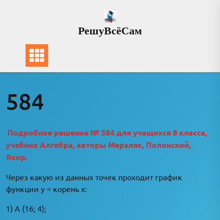
Перейти
к
РешуВсёСам
содержимому
584
Подробное решение № 584 для учащихся 8 класса,
учебник Алгебра, авторы Мерзляк, Полонский,
Якир.
Через какую из данных точек проходит график
функции у = корень х:
1) A (16; 4);