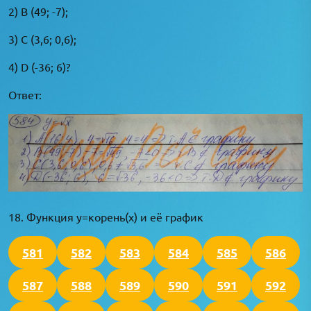
2) В (49; -7);
3) С (3,6; 0,6);
4) D (-36; 6)?
Ответ:
18. Функция y=корень(x) и её график
581
582
583
584
585
586
587
588
589
590
591
592