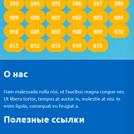
593
594
595
596
597
598
599
600
601
602
603
604
605
606
607
608
609
610
611
612
613
614
615
О нас
Nam malesuada nulla nisi, ut faucibus magna congue nec.
Ut libero tortor, tempus at auctor in, molestie at nisi. In
enim ligula, consequat eu feugiat a.
Полезные ссылки