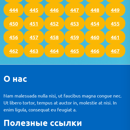
444
445
446
447
448
449
450
451
452
453
454
455
456
457
458
459
460
461
462
463
464
465
466
467
О нас
Nam malesuada nulla nisi, ut faucibus magna congue nec.
Ut libero tortor, tempus at auctor in, molestie at nisi. In
enim ligula, consequat eu feugiat a.
Полезные ссылки