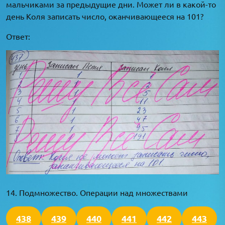
мальчиками за предыдущие дни. Может ли в какой-то
день Коля записать число, оканчивающееся на 101?
Ответ:
14. Подмножество. Операции над множествами
438
439
440
441
442
443