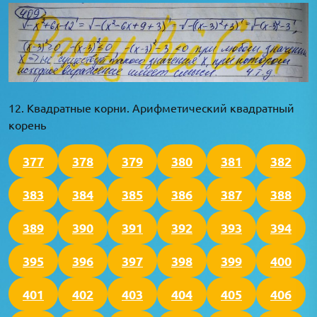
12. Квадратные корни. Арифметический квадратный
корень
377
378
379
380
381
382
383
384
385
386
387
388
389
390
391
392
393
394
395
396
397
398
399
400
401
402
403
404
405
406