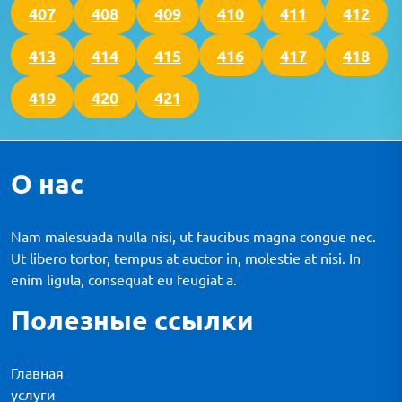
407
408
409
410
411
412
413
414
415
416
417
418
419
420
421
О нас
Nam malesuada nulla nisi, ut faucibus magna congue nec.
Ut libero tortor, tempus at auctor in, molestie at nisi. In
enim ligula, consequat eu feugiat a.
Полезные ссылки
Главная
услуги