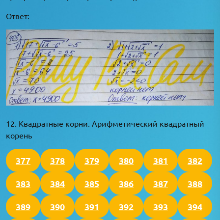
Ответ:
12. Квадратные корни. Арифметический квадратный
корень
377
378
379
380
381
382
383
384
385
386
387
388
389
390
391
392
393
394