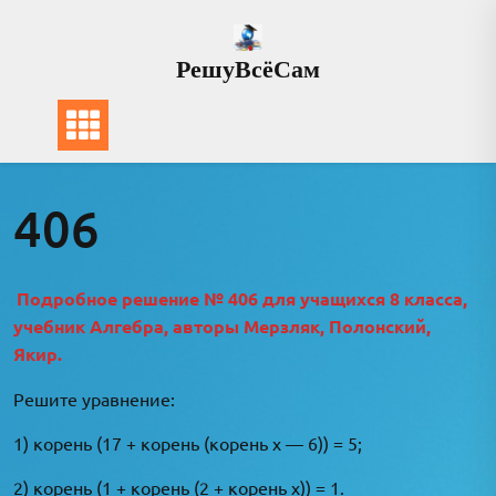
Перейти
к
РешуВсёСам
содержимому
406
Подробное решение № 406 для учащихся 8 класса,
учебник Алгебра, авторы Мерзляк, Полонский,
Якир.
Решите уравнение:
1) корень (17 + корень (корень x — 6)) = 5;
2) корень (1 + корень (2 + корень x)) = 1.