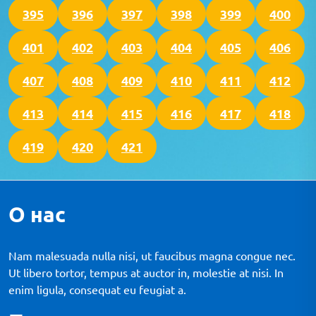
395
396
397
398
399
400
401
402
403
404
405
406
407
408
409
410
411
412
413
414
415
416
417
418
419
420
421
О нас
Nam malesuada nulla nisi, ut faucibus magna congue nec.
Ut libero tortor, tempus at auctor in, molestie at nisi. In
enim ligula, consequat eu feugiat a.