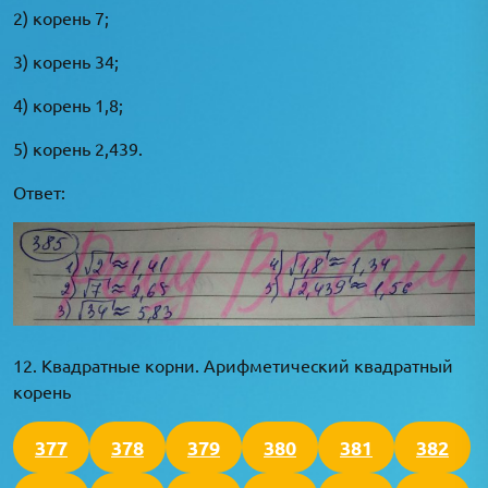
2) корень 7;
3) корень 34;
4) корень 1,8;
5) корень 2,439.
Ответ:
12. Квадратные корни. Арифметический квадратный
корень
377
378
379
380
381
382