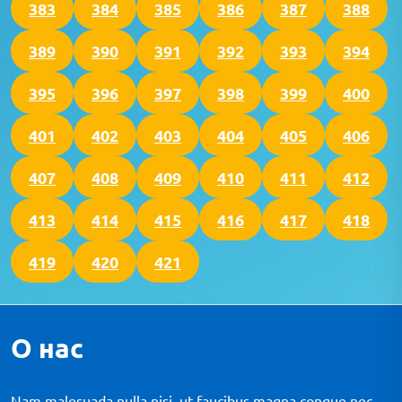
383
384
385
386
387
388
389
390
391
392
393
394
395
396
397
398
399
400
401
402
403
404
405
406
407
408
409
410
411
412
413
414
415
416
417
418
419
420
421
О нас
Nam malesuada nulla nisi, ut faucibus magna congue nec.