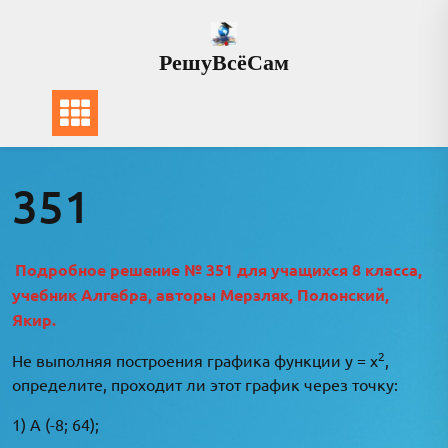
Перейти
к
РешуВсёСам
содержимому
351
Подробное решение № 351 для учащихся 8 класса,
учебник Алгебра, авторы Мерзляк, Полонский,
Якир.
2
Не выполняя построения графика функции у = х
,
определите, проходит ли этот график через точку:
1) А (-8; 64);