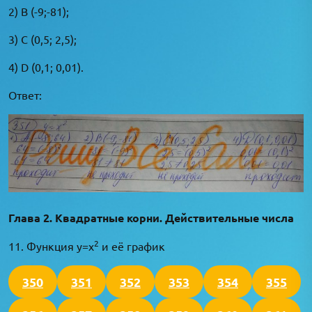
2) В (-9;-81);
3) С (0,5; 2,5);
4) D (0,1; 0,01).
Ответ:
Глава 2. Квадратные корни. Действительные числа
2
11. Функция y=x
и её график
350
351
352
353
354
355