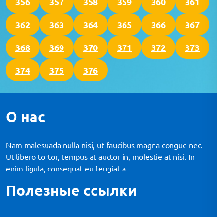
356
357
358
359
360
361
362
363
364
365
366
367
368
369
370
371
372
373
374
375
376
О нас
Nam malesuada nulla nisi, ut faucibus magna congue nec.
Ut libero tortor, tempus at auctor in, molestie at nisi. In
enim ligula, consequat eu feugiat a.
Полезные ссылки