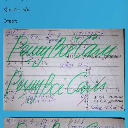
3) x+2 = -5/x.
Ответ: