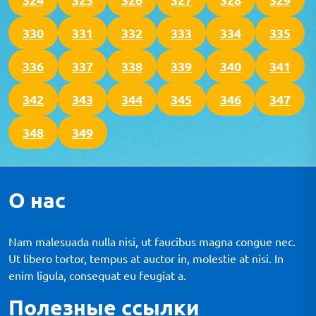
330
331
332
333
334
335
336
337
338
339
340
341
342
343
344
345
346
347
348
349
О нас
Nam malesuada nulla nisi, ut faucibus magna congue nec.
Ut libero tortor, tempus at auctor in, molestie at nisi. In
enim ligula, consequat eu feugiat a.
Полезные ссылки