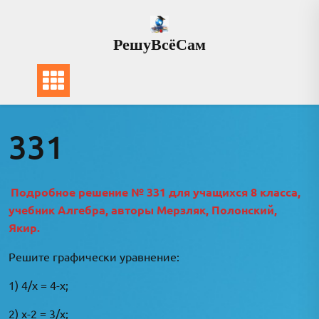
Перейти
к
РешуВсёСам
содержимому
331
Подробное решение № 331 для учащихся 8 класса,
учебник Алгебра, авторы Мерзляк, Полонский,
Якир.
Решите графически уравнение:
1) 4/x = 4-x;
2) x-2 = 3/x;