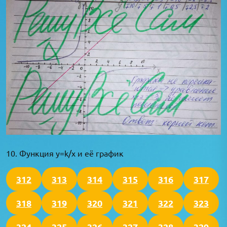
10. Функция y=k/x и её график
312
313
314
315
316
317
318
319
320
321
322
323
324
325
326
327
328
329