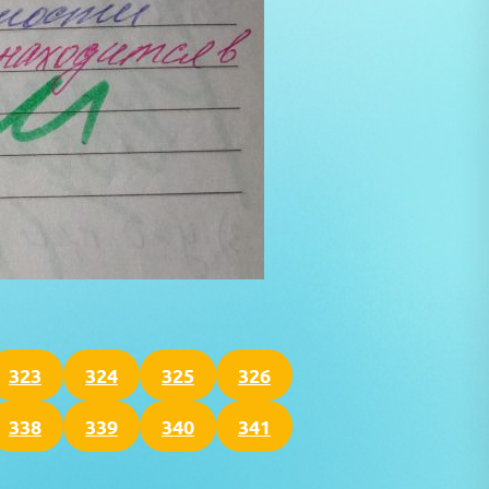
323
324
325
326
338
339
340
341