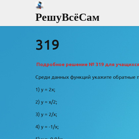
Перейти
к
РешуВсёСам
содержимому
319
Подробное решение № 319 для учащихся 8
Среди данных функций укажите обратные 
1) y = 2x;
2) y = x/2;
3) y = 2/x;
4) y = -1/x;
5) y = -0,8/x;