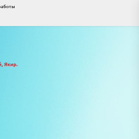
работы
, Якир.