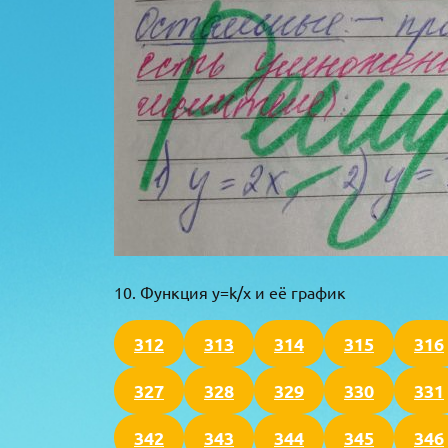
10. Функция y=k/x и её график
312
313
314
315
316
327
328
329
330
331
342
343
344
345
346