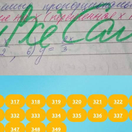
317
318
319
320
321
322
332
333
334
335
336
337
347
348
349