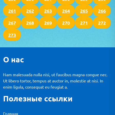
261
262
263
264
265
266
267
268
269
270
271
272
273
О нас
Nam malesuada nulla nisi, ut faucibus magna congue nec.
Ut libero tortor, tempus at auctor in, molestie at nisi. In
enim ligula, consequat eu feugiat a.
Полезные ссылки
Главная