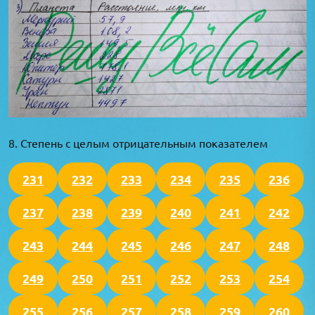
8. Степень с целым отрицательным показателем
231
232
233
234
235
236
237
238
239
240
241
242
243
244
245
246
247
248
249
250
251
252
253
254
255
256
257
258
259
260