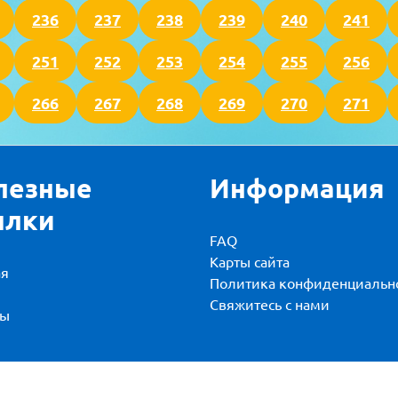
236
237
238
239
240
241
251
252
253
254
255
256
266
267
268
269
270
271
лезные
Информация
ылки
FAQ
Карты сайта
ая
Политика конфиденциальн
и
Свяжитесь с нами
вы