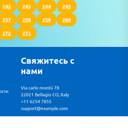
242
243
244
245
257
258
259
260
272
273
Свяжитесь с
нами
Via carlo montù 78
ости
22021 Bellagio CO, Italy
+11 6254 7855
support@example.com