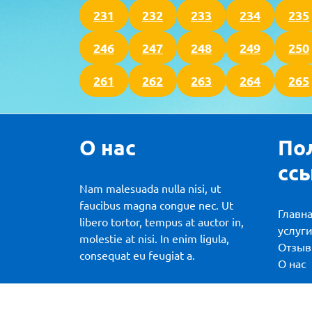
231
232
233
234
235
246
247
248
249
250
261
262
263
264
265
О нас
По
сс
Nam malesuada nulla nisi, ut
faucibus magna congue nec. Ut
Главн
libero tortor, tempus at auctor in,
услуг
molestie at nisi. In enim ligula,
Отзы
consequat eu feugiat a.
О нас