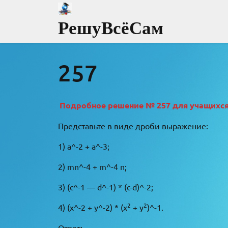
Перейти
к
РешуВсёСам
содержимому
257
Подробное решение № 257 для учащихся 8
Представьте в виде дроби выражение:
1) a^-2 + a^-3;
2) mn^-4 + m^-4 n;
3) (c^-1 — d^-1) * (c-d)^-2;
2
2
4) (x^-2 + y^-2) * (x
+ y
)^-1.
Ответ: