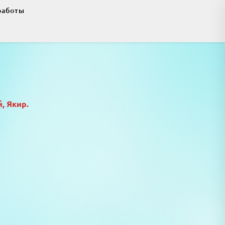
работы
, Якир.