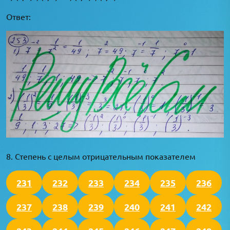
Ответ:
8. Степень с целым отрицательным показателем
231
232
233
234
235
236
237
238
239
240
241
242