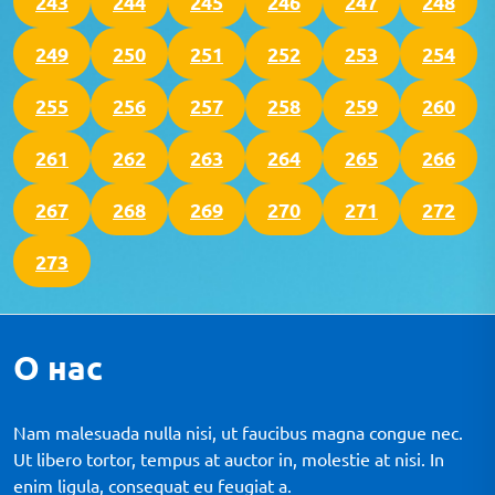
243
244
245
246
247
248
249
250
251
252
253
254
255
256
257
258
259
260
261
262
263
264
265
266
267
268
269
270
271
272
273
О нас
Nam malesuada nulla nisi, ut faucibus magna congue nec.
Ut libero tortor, tempus at auctor in, molestie at nisi. In
enim ligula, consequat eu feugiat a.