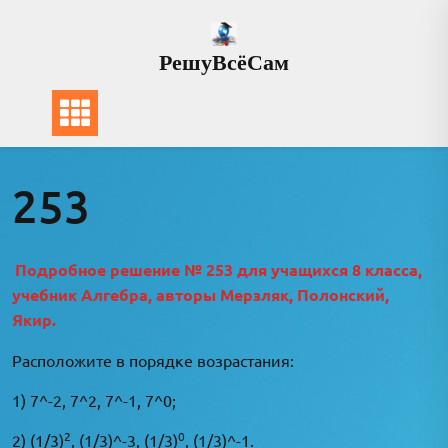
Перейти
к
РешуВсёСам
содержимому
253
Подробное решение № 253 для учащихся 8 класса,
учебник Алгебра, авторы Мерзляк, Полонский,
Якир.
Расположите в порядке возрастания:
1) 7^-2, 7^2, 7^-1, 7^0;
2
0
2) (1/3)
, (1/3)^-3, (1/3)
, (1/3)^-1.