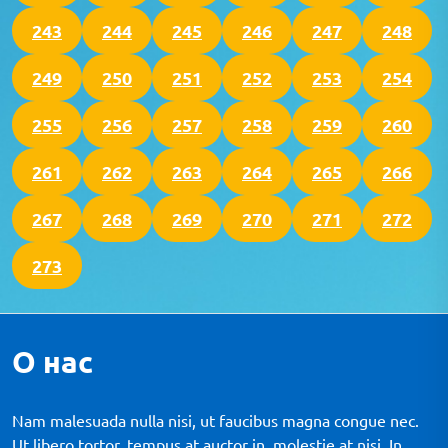
243
244
245
246
247
248
249
250
251
252
253
254
255
256
257
258
259
260
261
262
263
264
265
266
267
268
269
270
271
272
273
О нас
Nam malesuada nulla nisi, ut faucibus magna congue nec.
Ut libero tortor, tempus at auctor in, molestie at nisi. In