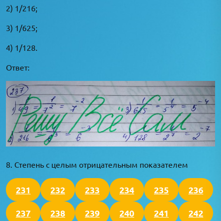
2) 1/216;
3) 1/625;
4) 1/128.
Ответ:
8. Степень с целым отрицательным показателем
231
232
233
234
235
236
237
238
239
240
241
242